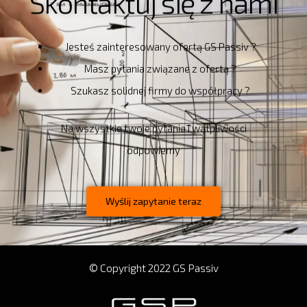
Skontaktuj się z nami
Jesteś zainteresowany ofertą GS Passiv ?
Masz pytania związane z ofertą ?
Szukasz solidnej firmy do współpracy ?
Na wszystkie twoje pytania i wątpliwości
odpowiemy
Wyślij zapytanie teraz
© Copyright 2022 GS Passiv