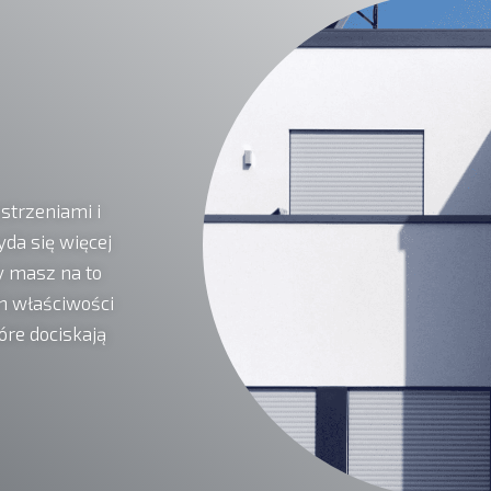
strzeniami i
da się więcej
y masz na to
h właściwości
re dociskają