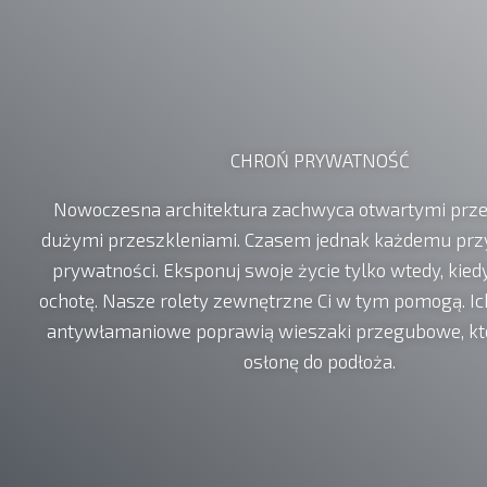
CHROŃ PRYWATNOŚĆ
Nowoczesna architektura zachwyca otwartymi prze
dużymi przeszkleniami. Czasem jednak każdemu przy
prywatności. Eksponuj swoje życie tylko wtedy, kied
ochotę. Nasze rolety zewnętrzne Ci w tym pomogą. Ic
antywłamaniowe poprawią wieszaki przegubowe, któ
osłonę do podłoża.