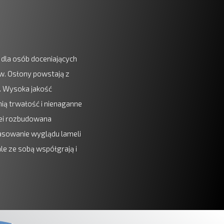
dla osób doceniających
w. Osłony powstają z
 Wysoka jakość
ą trwałość i nienaganne
lei rozbudowana
asowanie wyglądu lameli
ale ze sobą współgrają i