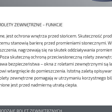
ROLETY ZEWNĘTRZNE - FUNKCJE
zne, jest ochrona wnętrza przed słońcem. Skuteczność prod
 czemu stanowią barierę przed promieniami słonecznymi. 
zczenia, nagrzewają się na skutek oddziaływania promieni
. Poza skuteczną ochroną przeciwsłoneczną rolety zewnęt
awa bezpieczeństwa – okna z roletami zewnętrznymi są le
wi wtargnięcie do pomieszczenia. Istotną zaletą opisywan
olety zewnętrzne pomagają w utrzymaniu korzystnego bil
ione jest przed nadmierną utratą ciepła.
RODZAJE ROLET ZEWNĘTRZNYCH